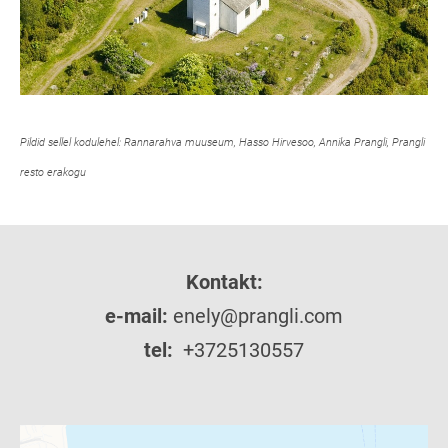
Pildid sellel kodulehel: Rannarahva muuseum, Hasso Hirvesoo, Annika Prangli, Prangli
resto erakogu
Kontakt:
e-mail:
enely@prangli.com
tel:
+3725130557