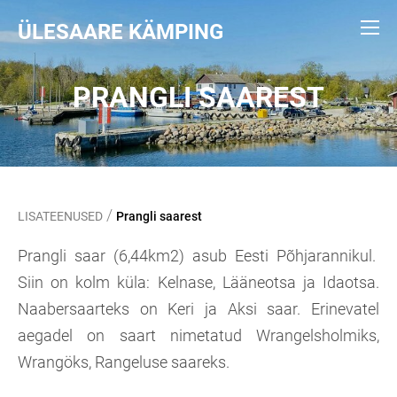
ÜLESAARE KÄMPING
PRANGLI SAAREST
/
LISATEENUSED
Prangli saarest
Prangli saar (6,44km2) asub Eesti Põhjarannikul.
Siin on kolm küla: Kelnase, Lääneotsa ja Idaotsa.
Naabersaarteks on Keri ja Aksi saar. Erinevatel
aegadel on saart nimetatud Wrangelsholmiks,
Wrangöks, Rangeluse saareks.