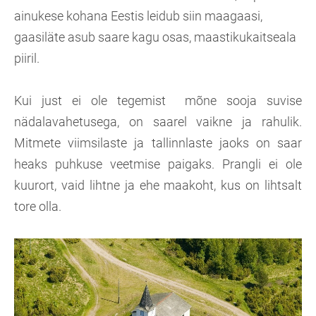
ainukese kohana Eestis leidub siin maagaasi,
gaasiläte asub saare kagu osas, maastikukaitseala
piiril.
Kui just ei ole tegemist mõne sooja suvise
nädalavahetusega, on saarel vaikne ja rahulik.
Mitmete viimsilaste ja tallinnlaste jaoks on saar
heaks puhkuse veetmise paigaks. Prangli ei ole
kuurort, vaid lihtne ja ehe maakoht, kus on lihtsalt
tore olla.