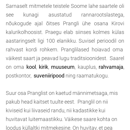
Sarnaselt mitmetele teistele Soome lahe saartele oli
see kunagi asustatud rannarootslastega,
nõukogude ajal õitses Prangli ühe osana Kirovi
kalurikolhoosist. Praegu elab siinses kolmes külas
aastaringselt ligi 100 elanikku. Suvisel perioodil on
rahvast kordi rohkem. Pranglilased hoiavad oma
väikest saart ja peavad lugu traditsioonidest. Saarel
on oma
kool
,
kirik
,
muuseum
, kauplus,
rahvamaja
,
postkontor,
suveniiripood
ning raamatukogu.
Suur osa Pranglist on kaetud männimetsaga, mis
pakub head kaitset tuulte eest. Pranglil on nii
kiviseid kui liivaseid randu, nii kadastikke kui
huvitavat luitemaastikku. Väikese saare kohta on
loodus küllaltki mitmekesine. On huvitav, et pea