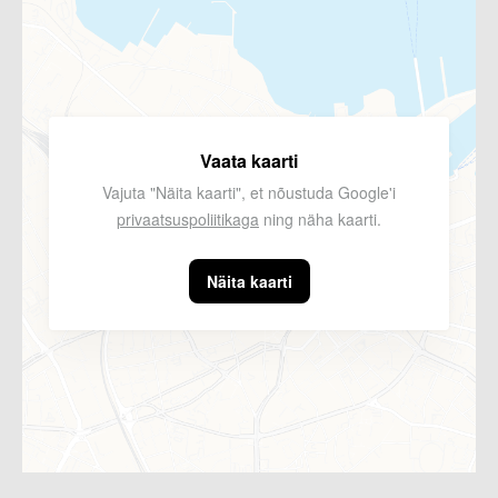
Vaata kaarti
Vajuta "Näita kaarti", et nõustuda Google'i
privaatsuspoliitikaga
ning näha kaarti.
Näita kaarti